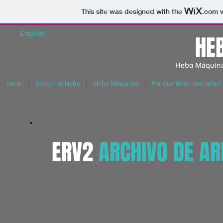
This site was designed with the
.com
w
English
HE
Hebo Máquina
Inicio
Acerca de Hebo
Hebo Máquinas
Por qué tener una hebo?
ERV2
ARCHIVO DE A